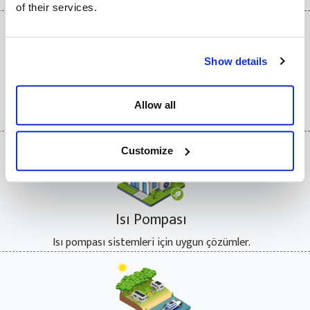
Bataryalı şebeke bağımsız sistemler içindir.
of their services.
Show details
Tarımsal Sulama
Allow all
Tarımsal sulama şebekeli/şebekesiz sistemler içindir.
Customize
Isı Pompası
Isı pompası sistemleri için uygun çözümler.