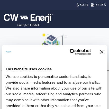
50.1 ₺
68.35 ₺
attach_money
local_gas_station
Güneşten Elektrik
ON GRID
Şebekeye bağımlı sistemler içindir.
This website uses cookies
We use cookies to personalise content and ads, to
provide social media features and to analyse our traffic.
We also share information about your use of our site with
our social media, advertising and analytics partners who
OFF GRID
may combine it with other information that you’ve
provided to them or that they’ve collected from your use